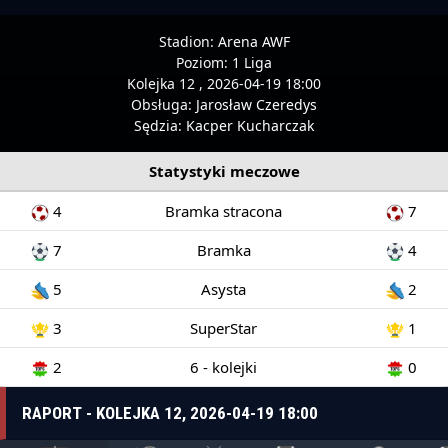
Stadion:
Arena AWF
Poziom:
1 Liga
Kolejka 12 , 2026-04-19 18:00
Obsługa:
Jarosław Czeredys
Sędzia:
Kacper Kucharczak
Statystyki meczowe
4
Bramka stracona
7
7
Bramka
4
5
Asysta
2
3
SuperStar
1
2
6 - kolejki
0
RAPORT - KOLEJKA 12, 2026-04-19 18:00