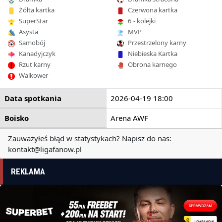
Żółta kartka
Czerwona kartka
SuperStar
6 - kolejki
Asysta
MVP
Samobój
Przestrzelony karny
Kanadyjczyk
Niebieska Kartka
Rzut karny
Obrona karnego
Walkower
Data spotkania
2026-04-19 18:00
Boisko
Arena AWF
Zauważyłeś błąd w statystykach? Napisz do nas:
kontakt@ligafanow.pl
REKLAMA