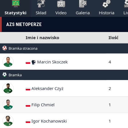
Statystyki
Skład
Video
Galeria
Historia
Li
AZS NIETOPERZE
Imie i nazwisko
Ilość
Bramka stracona
Marcin Skoczek
4
Bramka
Aleksander Czyż
2
Filip Chmiel
1
Igor Kochanowski
1