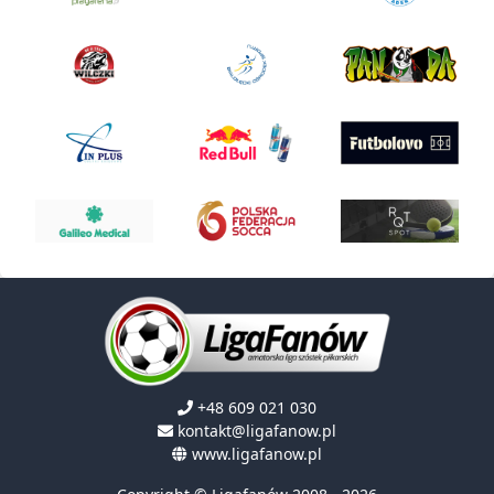
+48 609 021 030
kontakt@ligafanow.pl
www.ligafanow.pl