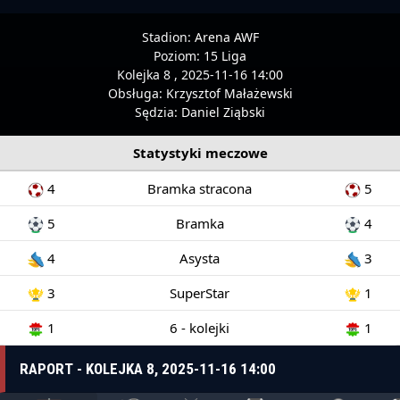
Stadion:
Arena AWF
Poziom:
15 Liga
Kolejka 8 , 2025-11-16 14:00
Obsługa:
Krzysztof Małażewski
Sędzia:
Daniel Ziąbski
Statystyki meczowe
4
Bramka stracona
5
5
Bramka
4
4
Asysta
3
3
SuperStar
1
1
6 - kolejki
1
RAPORT - KOLEJKA 8, 2025-11-16 14:00