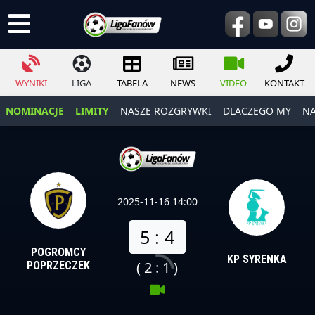
WYNIKI
LIGA
TABELA
NEWS
VIDEO
KONTAKT
NOMINACJE
LIMITY
NASZE ROZGRYWKI
DLACZEGO MY
NA
2025-11-16 14:00
5 : 4
POGROMCY
KP SYRENKA
( 2 : 1 )
POPRZECZEK