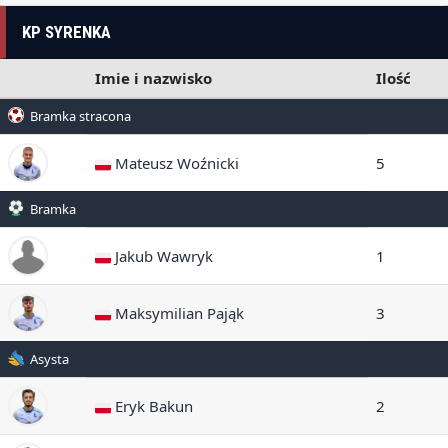
KP SYRENKA
Imie i nazwisko
Ilość
Bramka stracona
Mateusz Woźnicki
5
Bramka
Jakub Wawryk
1
Maksymilian Pająk
3
Asysta
Eryk Bakun
2