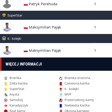
Patryk Perehuda
1
SuperStar
Maksymilian Pająk
1
6 - kolejki
Maksymilian Pająk
1
WIĘCEJ INFORMACJI
Bramka
Bramka stracona
Żółta kartka
Czerwona kartka
SuperStar
6 - kolejki
Asysta
MVP
Samobój
Przestrzelony karny
Kanadyjczyk
Niebieska Kartka
Rzut karny
Obrona karnego