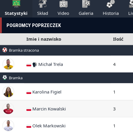
Statystyki
Skład
Video
Galeria
Historia
Li
POGROMCY POPRZECZEK
Imie i nazwisko
Ilość
Bramka stracona
Michał Trela
4
Bramka
Karolina Figiel
1
Marcin Kowalski
3
Olek Markowski
1