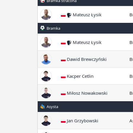
Bramka stracona
Mateusz Łysik
B
Bramka
Mateusz Łysik
B
Dawid Brewczyński
B
Kacper Cetlin
B
Miłosz Nowakowski
B
Asysta
Jan Grzybowski
A