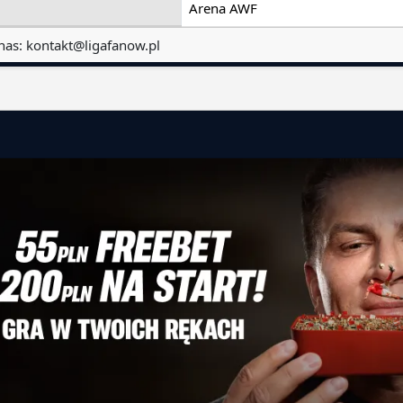
Arena AWF
nas:
kontakt@ligafanow.pl