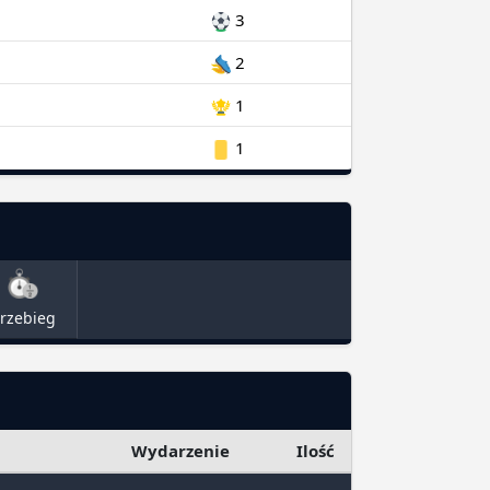
3
2
1
1
rzebieg
Wydarzenie
Ilość