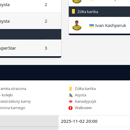
systa
2
Żółta kartka
systa
2
Ivan Kashperuk
uperStar
3
amka stracona
Żółta kartka
- kolejki
Asysta
zestrzelony karny
Kanadyjczyk
rona karnego
Walkower
2025-11-02 20:00