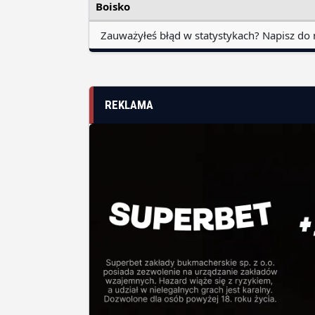
Boisko
Zauważyłeś błąd w statystykach? Napisz do 
REKLAMA