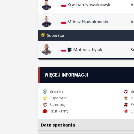
Krystian Nowakowski
A
Miłosz Nowakowski
A
SuperStar
Mateusz Łysik
S
WIĘCEJ INFORMACJI
Bramka
Br
SuperStar
6 
Samobój
Pr
Rzut karny
Ob
Data spotkania