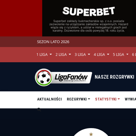
SEZON LATO 2026
1 LIGA
2 LIGA
3 LIGA
4 LIGA
5 LIGA
6
NASZE ROZGRYWKI
AKTUALNOŚCI
ROZGRYWKI
STATYSTYKI
WYWI