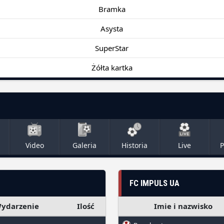
Bramka
Asysta
SuperStar
Żółta kartka
Video
Galeria
Historia
Live
P
FC IMPULS UA
ydarzenie
Ilość
Imie i nazwisko