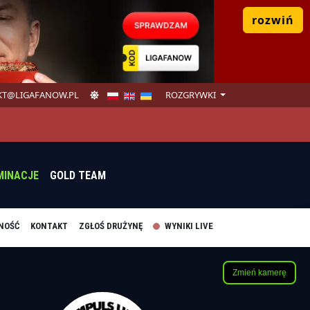
rozwiń
T@LIGAFANOW.PL
ROZGRYWKI
MINACJE
GOLD TEAM
NOŚĆ
KONTAKT
ZGŁOŚ DRUŻYNĘ
WYNIKI LIVE
Zmień kamerę