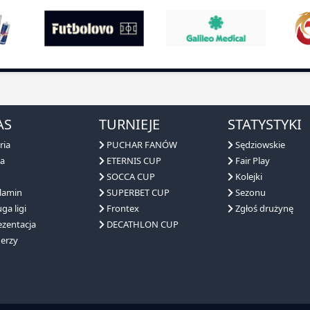
AS
TURNIEJE
STATYSTYKI
ria
PUCHAR FANÓW
Sędziowskie
a
ETERNIS CUP
Fair Play
SOCCA CUP
Kolejki
lamin
SUPERBET CUP
Sezonu
ga ligi
Frontex
Zgłoś drużynę
zentacja
DECATHLON CUP
erzy