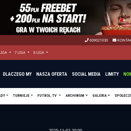
609021030
KONTAK
 LIGA
7 LIGA
8 LIGA
DLACZEGO MY
NASZA OFERTA
SOCIAL MEDIA
LIMITY
NO
ADY
TURNIEJE
FUTBOL.TV
ARCHIWUM
GALERIA
SPOŁECZ
2025-11-02 20:00