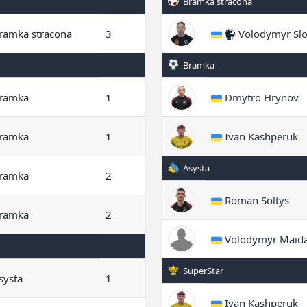
Bramka stracona
ramka stracona
3
Volodymyr Sl
Bramka
ramka
1
Dmytro Hrynov
ramka
1
Ivan Kashperuk
Asysta
ramka
2
Roman Soltys
ramka
2
Volodymyr Maida
SuperStar
systa
1
Ivan Kashperuk