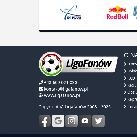
O N
Histo
Boisk
FAQ
+48 609 021 030
Regu
kontakt@ligafanow.pl
Obsłu
www.ligafanow.pl
Repre
Partn
Copyright © Ligafanów 2008 - 2026