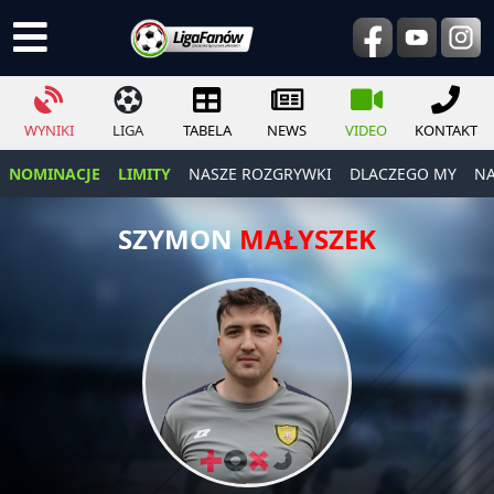
WYNIKI
LIGA
TABELA
NEWS
VIDEO
KONTAKT
NOMINACJE
LIMITY
NASZE ROZGRYWKI
DLACZEGO MY
NA
SZYMON
MAŁYSZEK