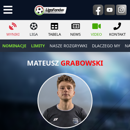
WYNIKI
LIGA
TABELA
NEWS
VIDEO
KONTAKT
NOMINACJE
LIMITY
NASZE ROZGRYWKI
DLACZEGO MY
NA
MATEUSZ
GRABOWSKI