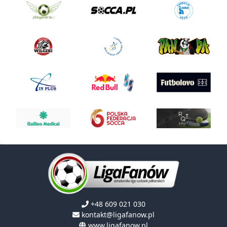
+48 609 021 030
kontakt@ligafanow.pl
www.ligafanow.pl