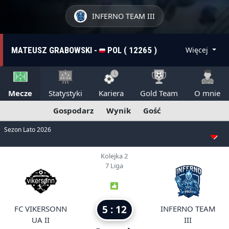
INFERNO TEAM III
MATEUSZ GRABOWSKI -
POL ( 12265 )
Więcej
Mecze
Statystyki
Kariera
Gold Team
O mnie
Gospodarz
Wynik
Gość
Sezon Lato 2026
Kolejka 2
7 Liga
5 : 12
FC VIKERSONN
INFERNO TEAM
UA II
III