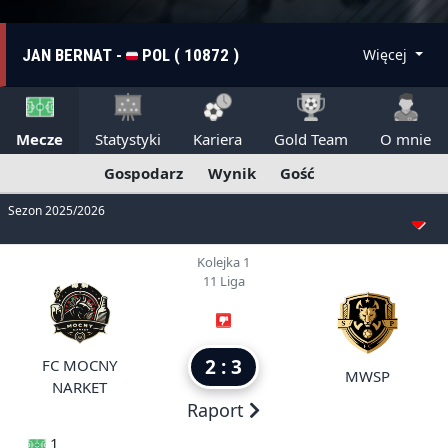
JAN BERNAT -
POL ( 10872 )
Więcej
Mecze
Statystyki
Kariera
Gold Team
O mnie
Gospodarz
Wynik
Gość
Sezon 2025/2026
Kolejka 1
11 Liga
2 : 3
FC MOCNY
MWSP
NARKET
Raport
1