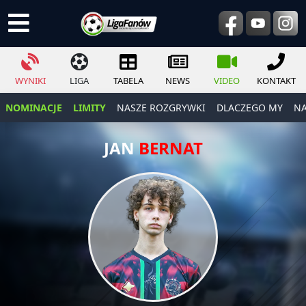
WYNIKI
LIGA
TABELA
NEWS
VIDEO
KONTAKT
NOMINACJE
LIMITY
NASZE ROZGRYWKI
DLACZEGO MY
NA
JAN
BERNAT