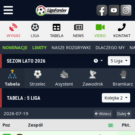
WYNIKI
LIGA
TABELA
NEWS
VIDEO
KONTAKT
NOMINACJE
LIMITY
NASZE ROZGRYWKI
DLACZEGO MY
NA
SEZON LATO 2026
5 Liga
Tabela
Strzelec
Asystent
Zawodnik
Bramkarz
TABELA : 5 LIGA
Kolejka 2
2026-07-19
Wstecz
Dalej
Poz
Zespół
Pkt.