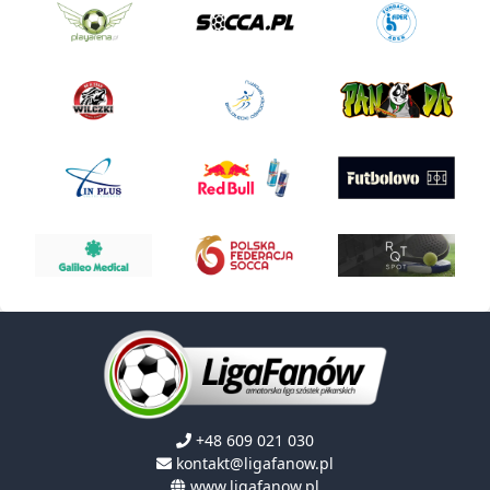
+48 609 021 030
kontakt@ligafanow.pl
www.ligafanow.pl