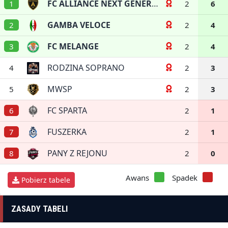
FC ALLIANCE NEXT GENERATION
1
2
6
GAMBA VELOCE
2
2
4
FC MELANGE
3
2
4
RODZINA SOPRANO
4
2
3
MWSP
5
2
3
FC SPARTA
6
2
1
FUSZERKA
7
2
1
PANY Z REJONU
8
2
0
Awans
Spadek
Pobierz tabele
ZASADY TABELI