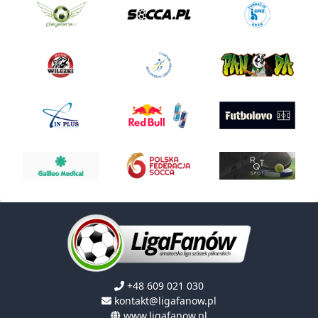
+48 609 021 030
kontakt@ligafanow.pl
www.ligafanow.pl