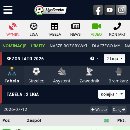
WYNIKI
LIGA
TABELA
NEWS
VIDEO
KONTAKT
NOMINACJE
LIMITY
NASZE ROZGRYWKI
DLACZEGO MY
NA
SEZON LATO 2026
2 Liga
Tabela
Strzelec
Asystent
Zawodnik
Bramkarz
TABELA : 2 LIGA
Kolejka 1
2026-07-12
Wstecz
Dalej
Poz
Zespół
Pkt.