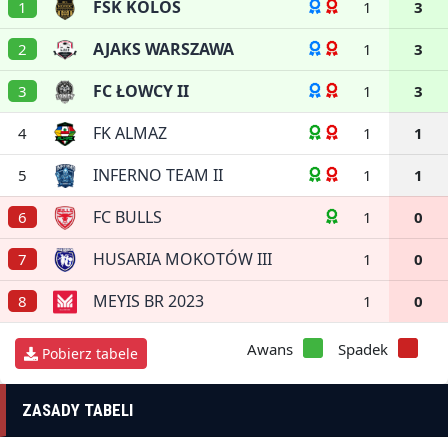
FSK KOLOS
1
1
3
AJAKS WARSZAWA
2
1
3
FC ŁOWCY II
3
1
3
FK ALMAZ
4
1
1
INFERNO TEAM II
5
1
1
FC BULLS
6
1
0
HUSARIA MOKOTÓW III
7
1
0
MEYIS BR 2023
8
1
0
Awans
Spadek
Pobierz tabele
ZASADY TABELI