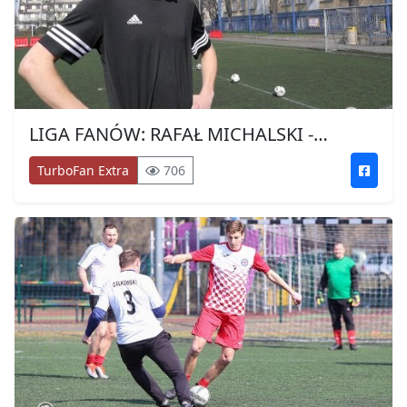
LIGA FANÓW: RAFAŁ MICHALSKI -
13.ODCINEK TURBOFAN EXTRA!
TurboFan Extra
706