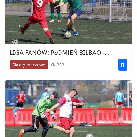
LIGA FANÓW: PŁOMIEŃ BILBAO -
VIRTUALNE Ń (WIOSNA 2018)
Skróty meczowe
333