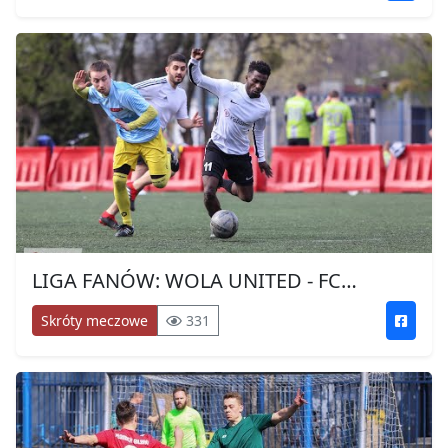
LIGA FANÓW: WOLA UNITED - FC
KEBAVITA (WIOSNA 2018)
Skróty meczowe
331