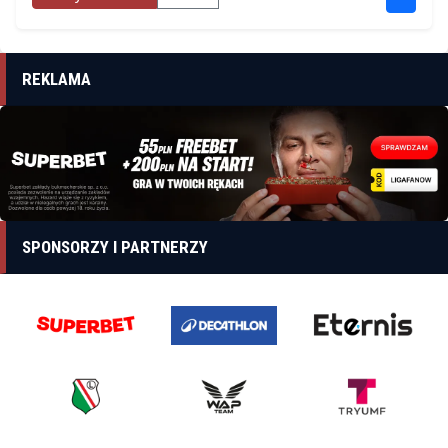
REKLAMA
SPONSORZY I PARTNERZY