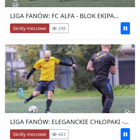
LIGA FANÓW: FC ALFA - BLOK EKIPA
(WIOSNA 2018)
Skróty meczowe
298
LIGA FANÓW: ELEGANCKIE CHŁOPAKI -
NIEDZIELNI (WIOSNA 2018)
Skróty meczowe
463