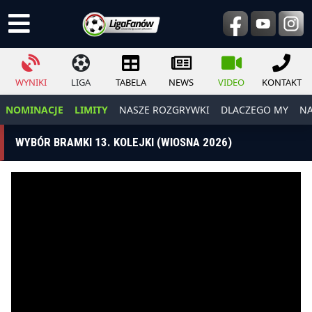
WYNIKI
LIGA
TABELA
NEWS
VIDEO
KONTAKT
NOMINACJE
LIMITY
NASZE ROZGRYWKI
DLACZEGO MY
NA
WYBÓR BRAMKI 13. KOLEJKI (WIOSNA 2026)