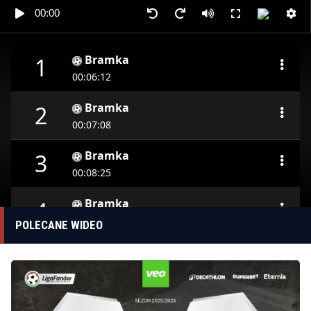
00:00
Bramka
1
00:06:12
Bramka
2
00:07:08
Bramka
3
00:08:25
Bramka
4
00:22:09
POLECANE WIDEO
Bramka
5
00:35:25
Bramka
6