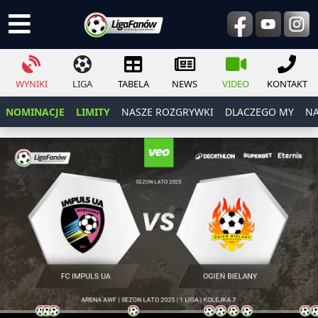
WYNIKI
LIGA
TABELA
NEWS
VIDEO
KONTAKT
NOMINACJE
LIMITY
NASZE ROZGRYWKI
DLACZEGO MY
NA