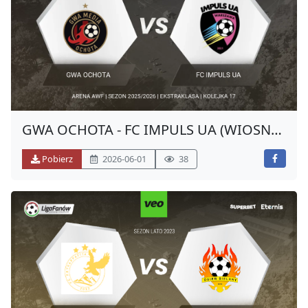
00:37:22
Bramka
7
00:39:32
Bramka
8
00:41:54
GWA OCHOTA - FC IMPULS UA (WIOSNA
Bramka
9
2026)
00:51:58
Pobierz
2026-06-01
38
Bramka
10
00:53:55