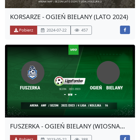
KORSARZE - OGIEŃ BIELANY (LATO 2024)
Pobierz
2024-07-22
457
FUSZERKA - OGIEŃ BIELANY (WIOSNA
2023)
Pobierz
2023-05-22
388