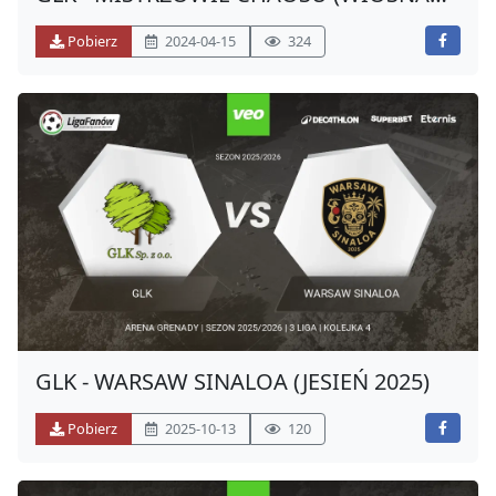
00:48:22
2024)
Pobierz
2024-04-15
324
Bramka
20
00:50:09
GLK - WARSAW SINALOA (JESIEŃ 2025)
Pobierz
2025-10-13
120