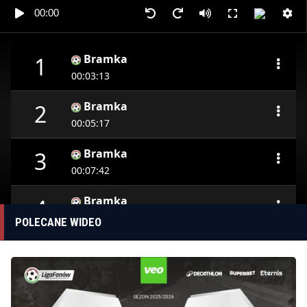
00:00
Bramka
1
00:03:13
Bramka
2
00:05:17
Bramka
3
00:07:42
Bramka
4
00:15:08
POLECANE WIDEO
Bramka
5
00:18:47
Bramka
6