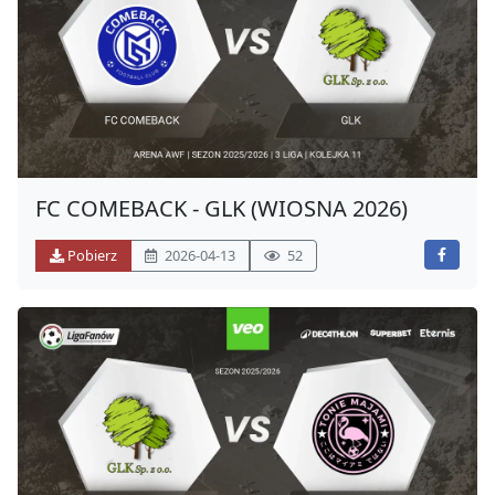
00:19:33
Bramka
7
00:29:44
Bramka
8
00:31:25
FC COMEBACK - GLK (WIOSNA 2026)
Bramka
9
00:33:20
Pobierz
2026-04-13
52
Bramka
10
00:33:57
Bramka
11
00:34:36
Bramka
12
00:38:11