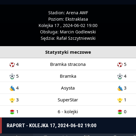
Stadion:
Arena AWF
Poziom:
Ekstraklasa
Kolejka 17 , 2024-06-02 19:00
Obsługa:
Marcin Godlewski
Sędzia:
Rafał Szczytniewski
Statystyki meczowe
4
Bramka stracona
5
5
Bramka
4
4
Asysta
3
3
SuperStar
1
1
6 - kolejki
0
RAPORT - KOLEJKA 17, 2024-06-02 19:00