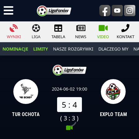
WYNIKI
LIGA
TABELA
NEWS
VIDEO
KONTAKT
NOMINACJE
LIMITY
NASZE ROZGRYWKI
DLACZEGO MY
NA
2024-06-02 19:00
5 : 4
TUR OCHOTA
EXPLO TEAM
( 3 : 3 )