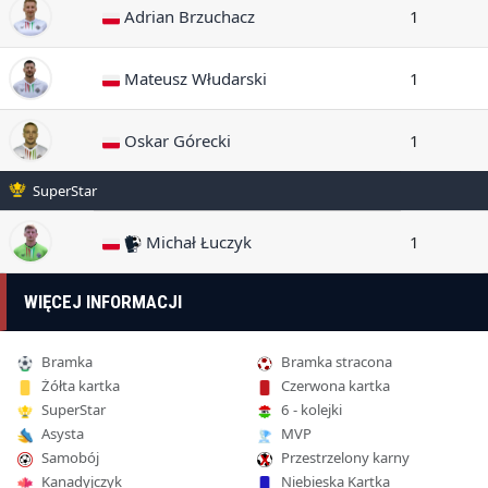
Adrian Brzuchacz
1
Mateusz Włudarski
1
Oskar Górecki
1
SuperStar
Michał Łuczyk
1
WIĘCEJ INFORMACJI
Bramka
Bramka stracona
Żółta kartka
Czerwona kartka
SuperStar
6 - kolejki
Asysta
MVP
Samobój
Przestrzelony karny
Kanadyjczyk
Niebieska Kartka