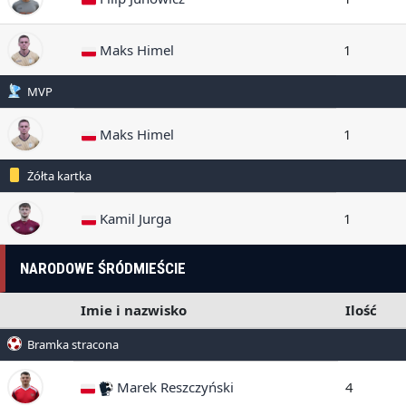
Maks Himel
1
MVP
Maks Himel
1
Żółta kartka
Kamil Jurga
1
NARODOWE ŚRÓDMIEŚCIE
Imie i nazwisko
Ilość
Bramka stracona
Marek Reszczyński
4