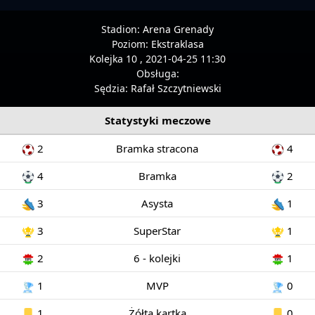
Stadion:
Arena Grenady
Poziom:
Ekstraklasa
Kolejka 10 , 2021-04-25 11:30
Obsługa:
Sędzia:
Rafał Szczytniewski
Statystyki meczowe
2
Bramka stracona
4
4
Bramka
2
3
Asysta
1
3
SuperStar
1
2
6 - kolejki
1
1
MVP
0
1
Żółta kartka
0