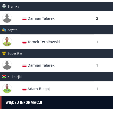
Bramka
Damian Talarek
2
Asysta
Tomek Terpiłowski
1
SuperStar
Damian Talarek
1
6 - kolejki
Adam Biegaj
1
WIĘCEJ INFORMACJI