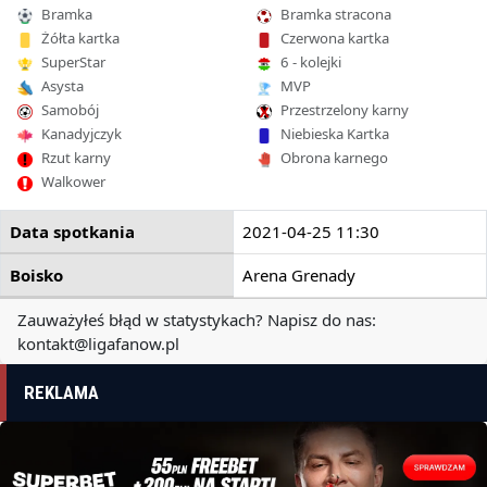
Bramka
Bramka stracona
Żółta kartka
Czerwona kartka
SuperStar
6 - kolejki
Asysta
MVP
Samobój
Przestrzelony karny
Kanadyjczyk
Niebieska Kartka
Rzut karny
Obrona karnego
Walkower
Data spotkania
2021-04-25 11:30
Boisko
Arena Grenady
Zauważyłeś błąd w statystykach? Napisz do nas:
kontakt@ligafanow.pl
REKLAMA