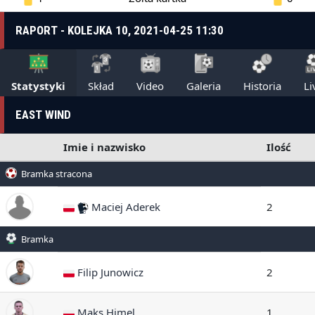
RAPORT - KOLEJKA 10, 2021-04-25 11:30
Statystyki
Skład
Video
Galeria
Historia
Li
EAST WIND
Imie i nazwisko
Ilość
Bramka stracona
Maciej Aderek
2
Bramka
Filip Junowicz
2
Maks Himel
1