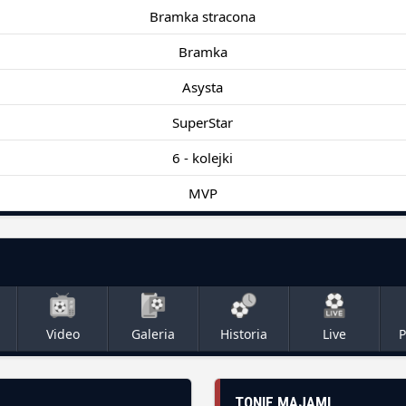
Bramka stracona
Bramka
Asysta
SuperStar
6 - kolejki
MVP
Video
Galeria
Historia
Live
P
TONIE MAJAMI