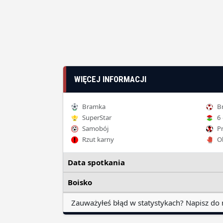
WIĘCEJ INFORMACJI
Bramka
Br
SuperStar
6 
Samobój
Pr
Rzut karny
Ob
Data spotkania
Boisko
Zauważyłeś błąd w statystykach? Napisz do 