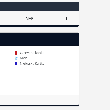
MVP
1
Czerwona kartka
MVP
Niebieska Kartka