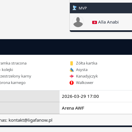
MVP
Alla Anabi
amka stracona
Żółta kartka
- kolejki
Asysta
zestrzelony karny
Kanadyjczyk
rona karnego
Walkower
2026-03-29 17:00
Arena AWF
nas:
kontakt@ligafanow.pl