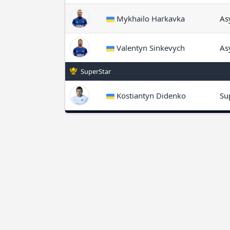
Mykhailo Harkavka
As
Valentyn Sinkevych
As
SuperStar
Kostiantyn Didenko
Su