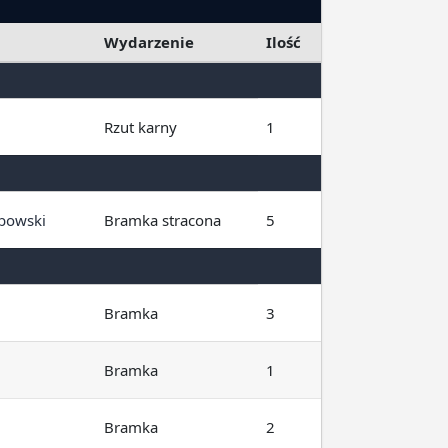
Wydarzenie
Ilość
Rzut karny
1
abowski
Bramka stracona
5
Bramka
3
Bramka
1
Bramka
2