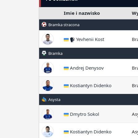
Imie i nazwisko
Wy
Bramka stracona
Yevhenii Kost
Br
Bramka
Andrej Denysov
Br
Kostiantyn Didenko
Br
Asysta
Dmytro Sokol
As
Kostiantyn Didenko
As