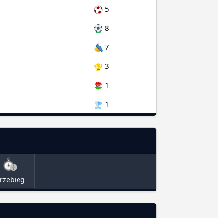
5
8
7
3
1
1
rzebieg