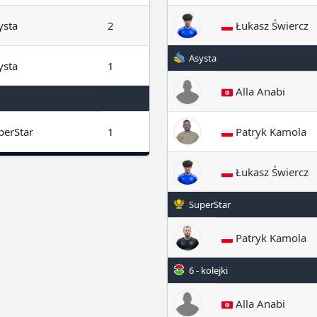
ysta
2
Łukasz Świercz
Asysta
ysta
1
Alla Anabi
perStar
1
Patryk Kamola
Łukasz Świercz
SuperStar
Patryk Kamola
6 - kolejki
Alla Anabi