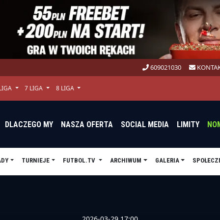
609021030
KONTAK
 LIGA
7 LIGA
8 LIGA
DLACZEGO MY
NASZA OFERTA
SOCIAL MEDIA
LIMITY
NO
ADY
TURNIEJE
FUTBOL.TV
ARCHIWUM
GALERIA
SPOŁECZ
2026-03-29 17:00