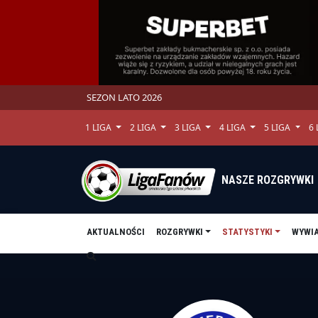
SEZON LATO 2026
1 LIGA
2 LIGA
3 LIGA
4 LIGA
5 LIGA
6
NASZE ROZGRYWKI
AKTUALNOŚCI
ROZGRYWKI
STATYSTYKI
WYWI