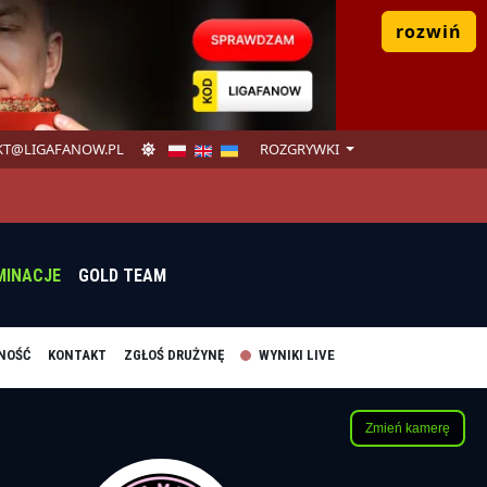
rozwiń
T@LIGAFANOW.PL
ROZGRYWKI
MINACJE
GOLD TEAM
NOŚĆ
KONTAKT
ZGŁOŚ DRUŻYNĘ
WYNIKI LIVE
Zmień kamerę