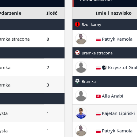
darzenie
Ilość
Imie i nazwisko
Rzut karny
amka stracona
8
Patryk Kamola
Bramka stracona
amka
2
Krzysztof Gr
Bramka
amka
3
Alla Anabi
ysta
1
Kajetan Lipiński
ysta
1
Patryk Kamola