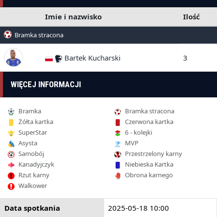
Imie i nazwisko
Ilość
Bramka stracona
Bartek Kucharski
3
WIĘCEJ INFORMACJI
Bramka
Bramka stracona
Żółta kartka
Czerwona kartka
SuperStar
6 - kolejki
Asysta
MVP
Samobój
Przestrzelony karny
Kanadyjczyk
Niebieska Kartka
Rzut karny
Obrona karnego
Walkower
Data spotkania
2025-05-18 10:00