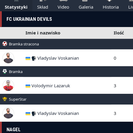
Statystyki
Skład
Video
Galeria
Historia
Li
FC UKRAINIAN DEVILS
Imie i nazwisko
Ilość
Bramka stracona
Vladyslav Voskanian
0
Bramka
Volodymir Lazaruk
3
SuperStar
Vladyslav Voskanian
3
NAGEL