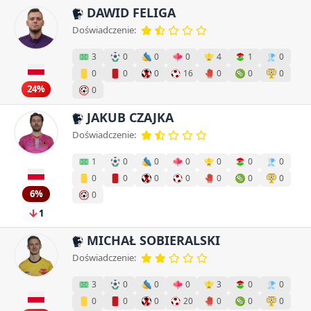
DAWID FELIGA
Doświadczenie:
3
0
0
0
4
1
0
0
0
0
16
0
0
0
24%
0
JAKUB CZAJKA
Doświadczenie:
1
0
0
0
0
0
0
0
0
0
0
0
0
0
6%
0
1
MICHAŁ SOBIERALSKI
Doświadczenie:
3
0
0
0
3
0
0
0
0
0
20
0
0
0