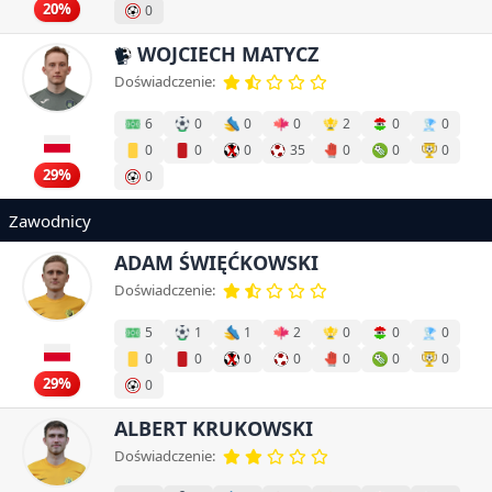
20%
0
WOJCIECH MATYCZ
Doświadczenie:
6
0
0
0
2
0
0
0
0
0
35
0
0
0
29%
0
Zawodnicy
ADAM ŚWIĘĆKOWSKI
Doświadczenie:
5
1
1
2
0
0
0
0
0
0
0
0
0
0
29%
0
ALBERT KRUKOWSKI
Doświadczenie: