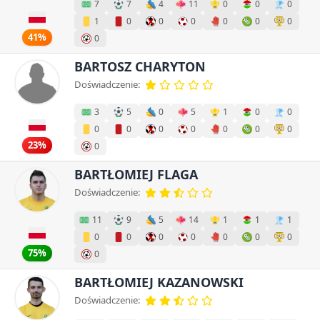
7
7
4
11
0
0
0
1
0
0
0
0
0
0
41%
0
BARTOSZ CHARYTON
Doświadczenie:
3
5
0
5
1
0
0
0
0
0
0
0
0
0
23%
0
BARTŁOMIEJ FLAGA
Doświadczenie:
11
9
5
14
1
1
1
0
0
0
0
0
0
0
75%
0
BARTŁOMIEJ KAZANOWSKI
Doświadczenie: