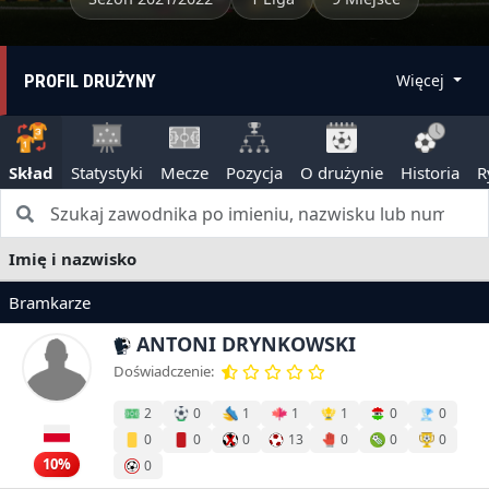
PROFIL DRUŻYNY
Więcej
Skład
Statystyki
Mecze
Pozycja
O drużynie
Historia
R
Imię i nazwisko
Bramkarze
ANTONI DRYNKOWSKI
Doświadczenie:
2
0
1
1
1
0
0
0
0
0
13
0
0
0
10%
0