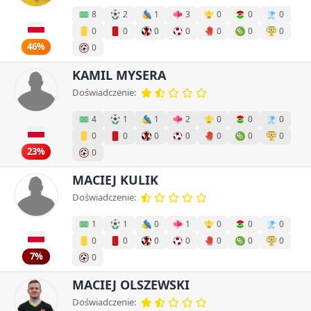
8
2
1
3
0
0
0
0
0
0
0
0
0
0
46%
0
KAMIL MYSERA
Doświadczenie:
4
1
1
2
0
0
0
0
0
0
0
0
0
0
23%
0
MACIEJ KULIK
Doświadczenie:
1
1
0
1
0
0
0
0
0
0
0
0
0
0
7%
0
MACIEJ OLSZEWSKI
Doświadczenie: