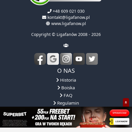
+48 609 021 030
kontakt@ligafanow.pl
www.ligafanow.pl
Copyright © Ligafanów 2008 - 2026
O NAS
Historia
Boiska
FAQ
Regulamin
Obsługa ligi
Reprezentacja
Partnerzy