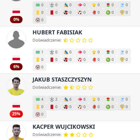
0
0
0
0
0
0
0
0
0
0
0
0
0
0
0%
0
HUBERT FABISIAK
Doświadczenie:
1
0
0
0
0
0
0
0
0
0
0
0
0
0
6%
0
JAKUB STASZCZYSZYN
Doświadczenie:
4
2
6
8
0
0
0
0
0
0
0
0
0
0
25%
0
KACPER WUJCIKOWSKI
Doświadczenie: