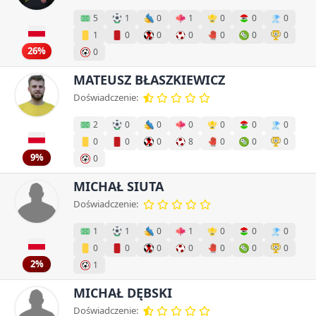
5
1
0
1
0
0
0
1
0
0
0
0
0
0
26%
0
MATEUSZ BŁASZKIEWICZ
Doświadczenie:
2
0
0
0
0
0
0
0
0
0
8
0
0
0
9%
0
MICHAŁ SIUTA
Doświadczenie:
1
1
0
1
0
0
0
0
0
0
0
0
0
0
2%
1
MICHAŁ DĘBSKI
Doświadczenie: