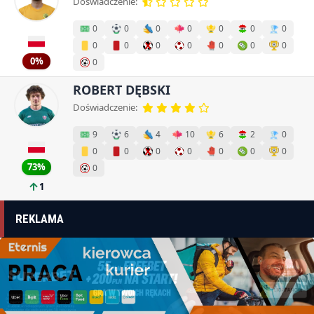
Doświadczenie:
0
0
0
0
0
0
0
0
0
0
0
0
0
0
0%
0
ROBERT DĘBSKI
Doświadczenie:
9
6
4
10
6
2
0
0
0
0
0
0
0
0
73%
0
1
REKLAMA