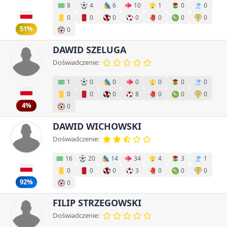
8
4
6
10
1
0
0
0
0
0
0
0
0
0
51%
0
DAWID SZELUGA
Doświadczenie:
1
0
0
0
0
0
0
0
0
0
8
0
0
0
4%
0
DAWID WICHOWSKI
Doświadczenie:
16
20
14
34
4
3
1
0
0
0
3
0
0
0
92%
0
FILIP STRZEGOWSKI
Doświadczenie: