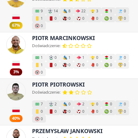
9
14
8
22
3
1
0
1
0
0
0
0
0
0
67%
0
PIOTR MARCINKOWSKI
Doświadczenie:
1
0
1
1
0
0
0
1
0
0
0
0
0
0
3%
0
PIOTR PIOTROWSKI
Doświadczenie:
7
2
0
2
0
0
0
0
0
0
0
0
0
0
40%
0
PRZEMYSŁAW JANKOWSKI