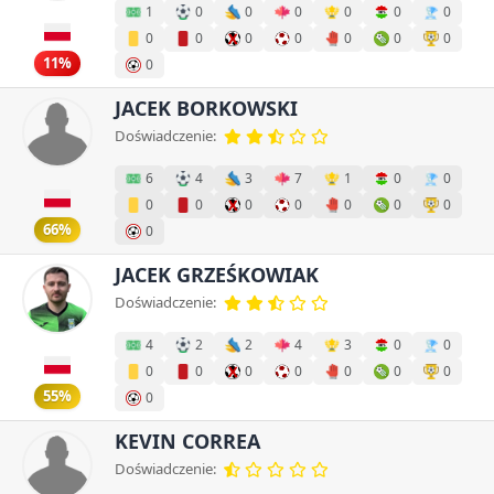
1
0
0
0
0
0
0
0
0
0
0
0
0
0
11%
0
JACEK BORKOWSKI
Doświadczenie:
6
4
3
7
1
0
0
0
0
0
0
0
0
0
66%
0
JACEK GRZEŚKOWIAK
Doświadczenie:
4
2
2
4
3
0
0
0
0
0
0
0
0
0
55%
0
KEVIN CORREA
Doświadczenie: