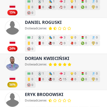
1
1
1
2
1
0
0
0
0
0
0
0
0
0
15%
0
DANIEL ROGUSKI
Doświadczenie:
2
3
0
3
0
0
0
0
0
0
0
0
0
0
24%
0
DORIAN KWIECIŃSKI
Doświadczenie:
8
1
1
2
0
0
0
0
0
0
15
0
0
0
56%
0
ERYK BRODOWSKI
Doświadczenie: