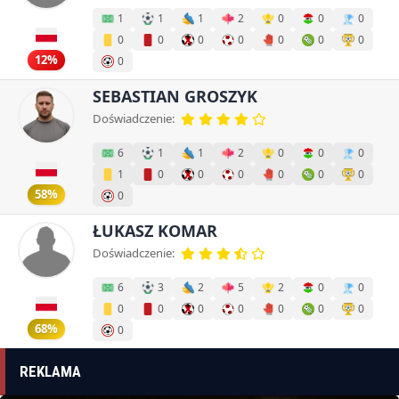
1
1
1
2
0
0
0
0
0
0
0
0
0
0
12%
0
SEBASTIAN GROSZYK
Doświadczenie:
6
1
1
2
0
0
0
1
0
0
0
0
0
0
58%
0
ŁUKASZ KOMAR
Doświadczenie:
6
3
2
5
2
0
0
0
0
0
0
0
0
0
68%
0
REKLAMA