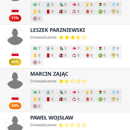
1
0
0
0
0
0
0
0
0
0
0
0
0
0
11%
0
LESZEK PARZNIEWSKI
Doświadczenie:
7
4
3
7
1
1
0
0
0
0
0
0
0
0
66%
0
MARCIN ZAJĄC
Doświadczenie:
3
1
0
1
0
0
0
0
0
0
0
0
0
0
34%
0
PAWEŁ WOJSŁAW
Doświadczenie: