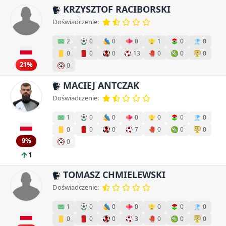
KRZYSZTOF RACIBORSKI
Doświadczenie:
2
0
0
0
1
0
0
0
0
0
13
0
0
0
21%
0
MACIEJ ANTCZAK
Doświadczenie:
1
0
0
0
0
0
0
0
0
0
7
0
0
0
9%
0
1
TOMASZ CHMIELEWSKI
Doświadczenie:
1
0
0
0
0
0
0
0
0
0
3
0
0
0