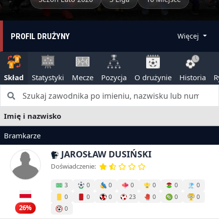
PROFIL DRUŻYNY
Więcej
Skład
Statystyki
Mecze
Pozycja
O drużynie
Historia
R
Imię i nazwisko
Bramkarze
JAROSŁAW DUSIŃSKI
Doświadczenie:
3
0
0
0
0
0
0
0
0
0
23
0
0
0
26%
0