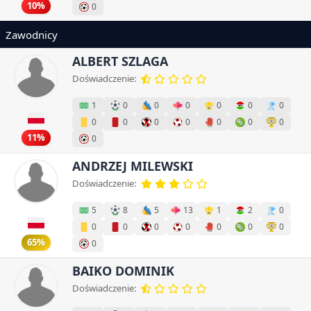
10%
0
Zawodnicy
ALBERT SZLAGA
Doświadczenie:
1
0
0
0
0
0
0
0
0
0
0
0
0
0
11%
0
ANDRZEJ MILEWSKI
Doświadczenie:
5
8
5
13
1
2
0
0
0
0
0
0
0
0
65%
0
BAIKO DOMINIK
Doświadczenie: