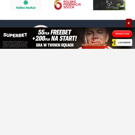
+48 609 021 030
kontakt@ligafanow.pl
www.ligafanow.pl
Copyright © Ligafanów 2008 - 2026
O NAS
Historia
Boiska