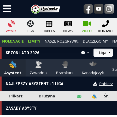
WYNIKI
LIGA
TABELA
NEWS
VIDEO
KONTAKT
NOMINACJE
LIMITY
NASZE ROZGRYWKI
DLACZEGO MY
NA
SEZON LATO 2026
1 Liga
Su
Asystent
Zawodnik
Bramkarz
Kanadyjczyk
NAJLEPSZY ASYSTENT : 1 LIGA
Pobierz
Piłkarz
Drużyna
Śr.
ZASADY ASYSTY