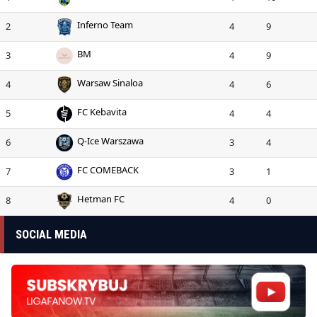
Inferno Team
2
4
9
BM
3
4
9
Warsaw Sinaloa
4
4
6
FC Kebavita
5
4
4
Q-Ice Warszawa
6
3
4
FC COMEBACK
7
3
1
Hetman FC
8
4
0
SOCIAL MEDIA