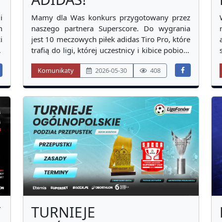
i
Mamy dla Was konkurs przygotowany przez
m
naszego partnera Superscore. Do wygrania
i
jest 10 meczowych piłek adidas Tiro Pro, które
a
trafią do ligi, której uczestnicy i kibice pobiorą
i
najwięcej aplikacji Superscore!
Komunikaty
2026-05-30
408
o
e
8
Y
TURNIEJE