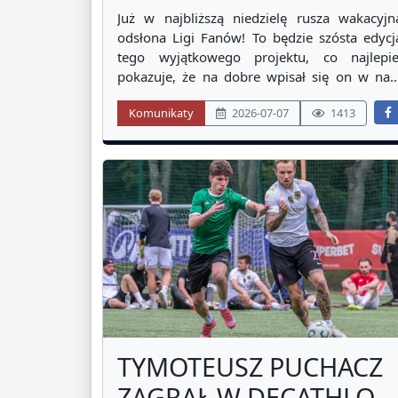
2026!
Już w najbliższą niedzielę rusza wakacyjn
odsłona Ligi Fanów! To będzie szósta edycj
tego wyjątkowego projektu, co najlepie
pokazuje, że na dobre wpisał się on w nas
ligowy kalendarz i z roku na rok cieszy si
Komunikaty
2026-07-07
1413
coraz większym zainteresowaniem. Ile druży
ostatecznie zdecydowało się wystartować? 
jakim systemie rozegramy mecze? Jak
TYMOTEUSZ PUCHACZ
ZAGRAŁ W DECATHLON