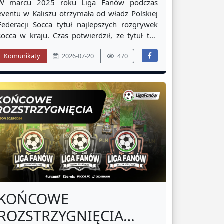
2026 -
W marcu 2025 roku Liga Fanów podczas
PODSUMOWANIE!
eventu w Kaliszu otrzymała od władz Polskiej
Federacji Socca tytuł najlepszych rozgrywek
socca w kraju. Czas potwierdził, że tytuł ten
nie był nadany pochopnie. Jeszcze w 2025
Komunikaty
2026-07-20
470
roku komplet czterech najważniejszych
klubowych imprez padł łupem zespołów z
naszej ligi. W głównej mierze za sprawą
KOŃCOWE
ROZSTRZYGNIĘCIA