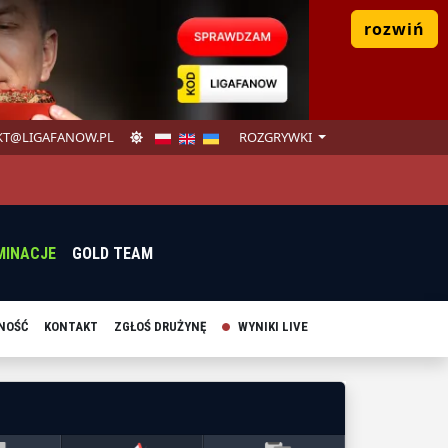
rozwiń
T@LIGAFANOW.PL
ROZGRYWKI
MINACJE
GOLD TEAM
NOŚĆ
KONTAKT
ZGŁOŚ DRUŻYNĘ
WYNIKI LIVE