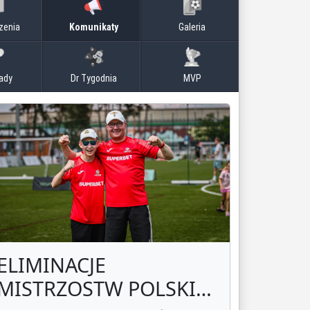
zenia
Komunikaty
Galeria
ady
Dr Tygodnia
MVP
ELIMINACJE
MISTRZOSTW POLSKI