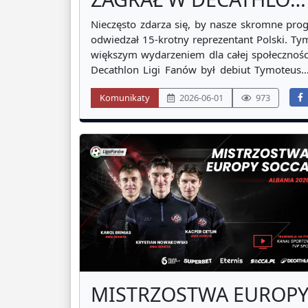
LIGA FANÓW!
Nieczęsto zdarza się, by nasze skromne prog
odwiedzał 15-krotny reprezentant Polski. Ty
większym wydarzeniem dla całej społecznośc
Decathlon Ligi Fanów był debiut Tymoteusz
Puchacza w barwach Tanatos Husari
Komunikaty
2026-06-01
973
Mokotów. Reprezentant Polski nie tylk
pojawił się na boisku, ale też wydatni
przyczynił się do zwycięstwa swojej drużyny 
MISTRZOSTWA EUROP