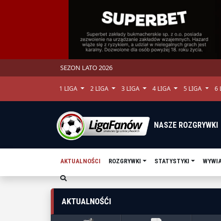
SEZON LATO 2026
1 LIGA
2 LIGA
3 LIGA
4 LIGA
5 LIGA
6
NASZE ROZGRYWKI
AKTUALNOŚCI
ROZGRYWKI
STATYSTYKI
WYWI
AKTUALNOŚĆI