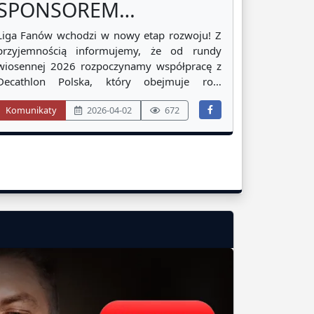
SPONSOREM
TYTULARNYM LIGI
Liga Fanów wchodzi w nowy etap rozwoju! Z
FANÓW!
przyjemnością informujemy, że od rundy
wiosennej 2026 rozpoczynamy współpracę z
Decathlon Polska, który obejmuje rolę
SPONSORA TYTULARNEGO ROZGRYWEK! W
Komunikaty
2026-04-02
672
związku z tym zmiany obejmą również nasze
kanały komunikacji, w tym social media.