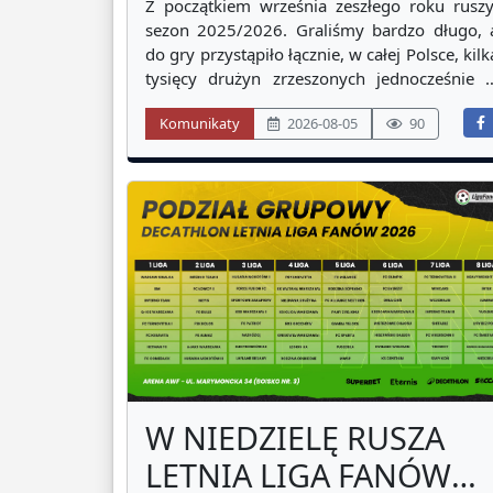
WINNICCY
Z początkiem września zeszłego roku ruszy
VICEMISTRZEM POLSKI
sezon 2025/2026. Graliśmy bardzo długo, 
do gry przystąpiło łącznie, w całej Polsce, kilk
2026!
tysięcy drużyn zrzeszonych jednocześnie 
Polskiej Federacji Socca. W ten weeken
Komunikaty
2026-08-05
90
mieliśmy zwieńczenie oraz zamknięci
minionej kampanii. Wszystko już wiemy
Wśród tych kilku tysięcy drużyn z PSF6, któ
W NIEDZIELĘ RUSZA
LETNIA LIGA FANÓW