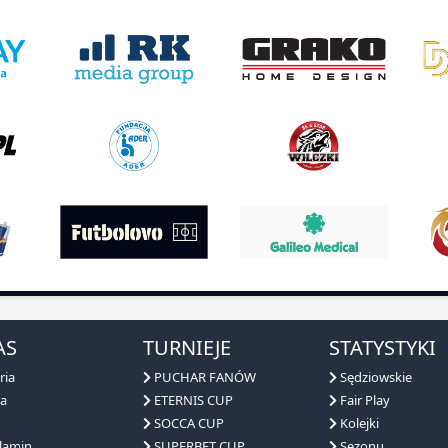
AS
TURNIEJE
STATYSTYKI
ria
PUCHAR FANÓW
Sędziowskie
a
ETERNIS CUP
Fair Play
SOCCA CUP
Kolejki
lamin
SUPERBET CUP
Sezonu
ga ligi
Frontex
Zgłoś drużynę
zentacja
DECATHLON CUP
erzy
?
SPOŁECZNOŚĆ
FANTYP
GOLD TEAM
KONTAKT
API