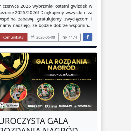
SEZONU 2025/2026!
7 czerwca 2026 wybrzmiał ostatni gwizdek w
sezonie 2025/2026! Dziękujemy wszystkim za
wspólną zabawę, gratulujemy zwycięzcom i
mamy nadzieję, że będzie dobrze wspominać
te kilka ostatnich miesięcy. Na szczegółowe
Komunikaty
2026-06-08
1174
podsumowania przyjdzie jeszcze czas a
poniżej prezentujemy ostateczne
rozstrzygnięcia w zakończonej kampanii.
Zapraszamy do
UROCZYSTA GALA
ROZDANIA NAGRÓD