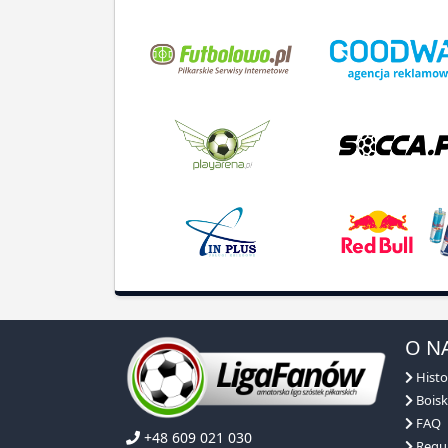
O N
Histo
Boisk
FAQ
+48 609 021 030
Regu
kontakt@ligafanow.pl
Obsłu
www.ligafanow.pl
Repre
Partn
Copyright © Ligafanów 2008 - 2026
NASZA OFERTA
NASZE ROZGRYWKI
DLACZEGO MY