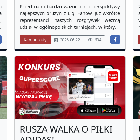
a
Przed nami bardzo ważne dni z perspektywy
a
najlepszych drużyn z Ligi Fanów. Już wkrótce
j
reprezentanci naszych rozgrywek wezmą
z
udział w ogólnopolskich turniejach, w których
ę
stawką będą przepustki do
Komunikaty
2026-06-22
694
n
międzynarodowych imprez. Kto i w jakim
W
turnieju zagra? Zapraszamy do artykułu.
RUSZA WALKA O PIŁKI
ADIDAS!