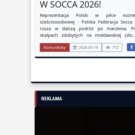
W SOCCA 2026!
Reprezentacja Polski w piłce nożne
sześcioosobowej - Polska Federacja Socca 
rusza w dalszą podróż po marzenia. P
skalpach zdobytych na mołdawskiej (złot
mistrzostw Europy) i meksykańskiej ziem
Komunikaty
2026-05-19
772
(złoto mistrzostw świata) czas n
skompletowanie złotego hattricka. Bardz
cieszy nas to, iż wydatną rolę w budowani
historii światowej piłki s
REKLAMA
SPONSORZY I PARTNERZY