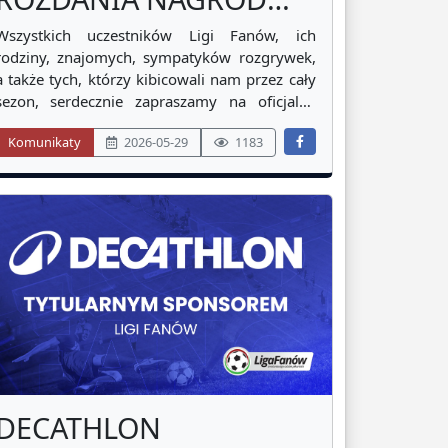
2026!
Wszystkich uczestników Ligi Fanów, ich
rodziny, znajomych, sympatyków rozgrywek,
a także tych, którzy kibicowali nam przez cały
sezon, serdecznie zapraszamy na oficjalne
zakończenie i podsumowanie sezonu
Komunikaty
2026-05-29
1183
piłkarskiego 2025/2026. Uroczystość
odbędzie się w piątek, 19 czerwca 2026 roku,
o godzinie 19:00 w restauracji Sport
DECATHLON