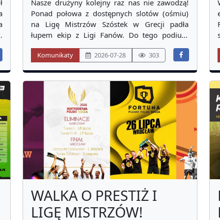
WINNICCY Z
ł
Nasze drużyny kolejny raz nas nie zawodzą!
a
PUCHAREM POLSKI
Ponad połowa z dostępnych slotów (ośmiu)
a
na Ligę Mistrzów Szóstek w Grecji padła
2026!
w
łupem ekip z Ligi Fanów. Do tego podium
d
zostało obsadzone dwoma drużynami z
Komunikaty
2026-07-28
303
e
naszych rozgrywek, a całość wygrał
.
nieomylny Zakład Pogrzebowy Eternis E. W.
Winniccy. Fortuna Puchar Polski 2026 we
Wrocł
WALKA O PRESTIŻ I
LIGĘ MISTRZÓW!