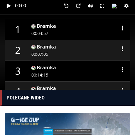
00:00
Bramka
1
00:04:57
Bramka
2
00:07:05
Bramka
3
00:14:15
Bramka
4
00:20:21
POLECANE WIDEO
Bramka
5
00:22:32
Bramka
6