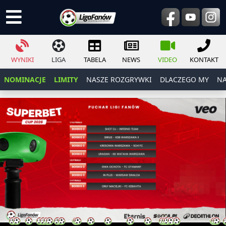
WYNIKI
LIGA
TABELA
NEWS
VIDEO
KONTAKT
NOMINACJE
LIMITY
NASZE ROZGRYWKI
DLACZEGO MY
NA