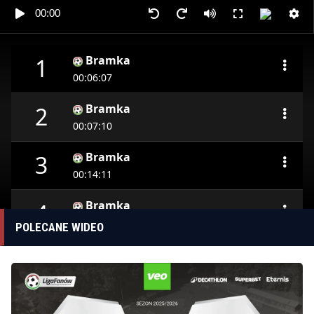
00:00
Bramka
1
00:06:07
Bramka
2
00:07:10
Bramka
3
00:14:11
Bramka
4
00:24:25
POLECANE WIDEO
Bramka
5
00:31:22
Bramka
6