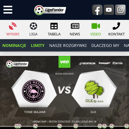
WYNIKI
LIGA
TABELA
NEWS
VIDEO
KONTAKT
NOMINACJE
LIMITY
NASZE ROZGRYWKI
DLACZEGO MY
NA