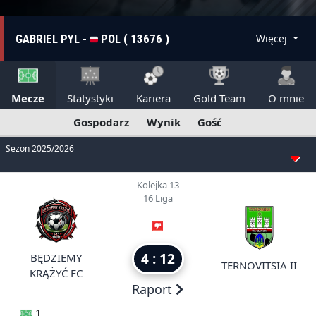
GABRIEL PYL -
POL ( 13676 )
Więcej
Mecze
Statystyki
Kariera
Gold Team
O mnie
Gospodarz
Wynik
Gość
Sezon 2025/2026
Kolejka 13
16 Liga
4 : 12
BĘDZIEMY
TERNOVITSIA II
KRĄŻYĆ FC
Raport
1