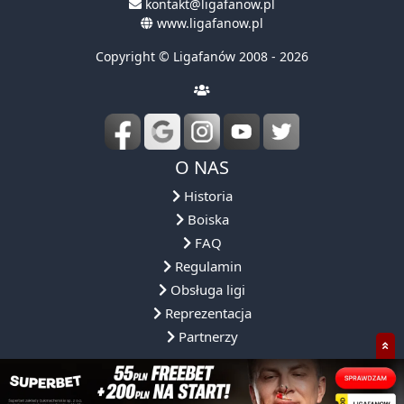
kontakt@ligafanow.pl
www.ligafanow.pl
Copyright © Ligafanów 2008 - 2026
O NAS
Historia
Boiska
FAQ
Regulamin
Obsługa ligi
Reprezentacja
Partnerzy
NASZA OFERTA
NASZE ROZGRYWKI
DLACZEGO MY?
SPOŁECZNOŚ