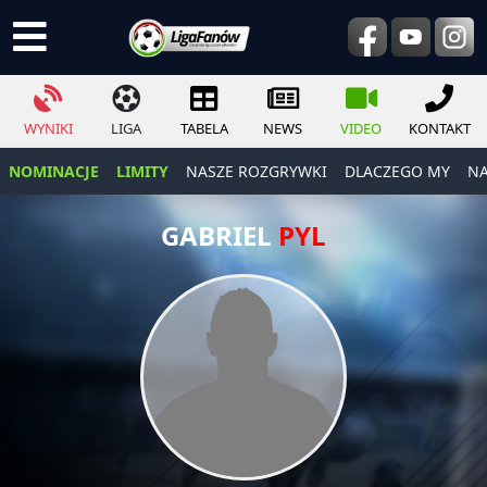
WYNIKI
LIGA
TABELA
NEWS
VIDEO
KONTAKT
NOMINACJE
LIMITY
NASZE ROZGRYWKI
DLACZEGO MY
NA
GABRIEL
PYL