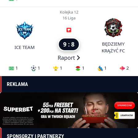
Kolejka 12
16 Liga
9 : 8
BĘDZIEMY
ICE TEAM
KRĄŻYĆ FC
Raport
1
1
1
1
1
2
REKLAMA
SPONSORZY I PARTNERZY