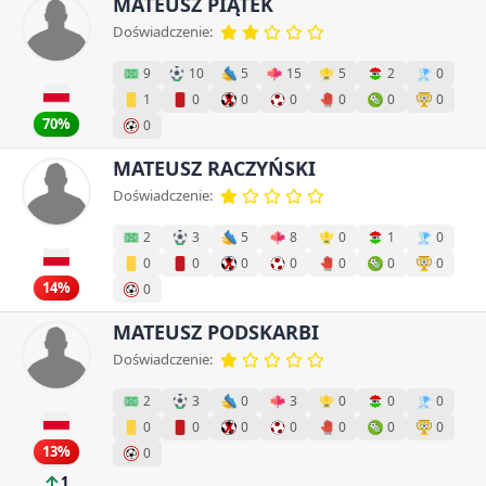
MATEUSZ PIĄTEK
Doświadczenie:
9
10
5
15
5
2
0
1
0
0
0
0
0
0
70%
0
MATEUSZ RACZYŃSKI
Doświadczenie:
2
3
5
8
0
1
0
0
0
0
0
0
0
0
14%
0
MATEUSZ PODSKARBI
Doświadczenie:
2
3
0
3
0
0
0
0
0
0
0
0
0
0
13%
0
1