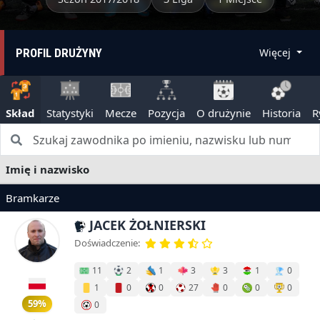
PROFIL DRUŻYNY
Więcej
Skład
Statystyki
Mecze
Pozycja
O drużynie
Historia
R
Imię i nazwisko
Bramkarze
JACEK ŻOŁNIERSKI
Doświadczenie:
11
2
1
3
3
1
0
1
0
0
27
0
0
0
59%
0