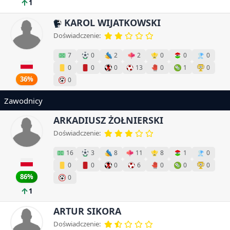
1
KAROL WIJATKOWSKI
Doświadczenie:
7
0
2
2
0
0
0
0
0
0
13
0
1
0
36%
0
Zawodnicy
ARKADIUSZ ŻOŁNIERSKI
Doświadczenie:
16
3
8
11
8
1
0
0
0
0
6
0
0
0
86%
0
1
ARTUR SIKORA
Doświadczenie: