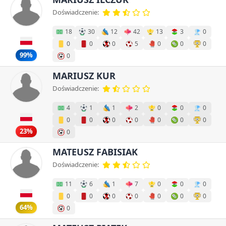
Doświadczenie:
18
30
12
42
13
3
0
0
0
0
5
0
0
0
99%
0
MARIUSZ KUR
Doświadczenie:
4
1
1
2
0
0
0
0
0
0
0
0
0
0
23%
0
MATEUSZ FABISIAK
Doświadczenie:
11
6
1
7
0
0
0
0
0
0
0
0
0
0
64%
0