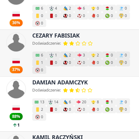
6
4
2
6
0
0
0
0
0
0
0
0
0
0
36%
0
CEZARY FABISIAK
Doświadczenie:
6
1
2
3
2
0
0
1
0
0
0
0
0
0
37%
0
DAMIAN ADAMCZYK
Doświadczenie:
13
14
6
20
8
1
0
2
0
0
0
0
0
0
88%
0
1
KAMIL RACZYŃSKI