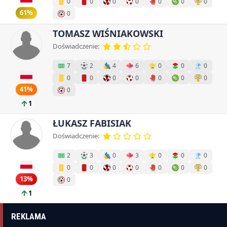
0
0
0
0
0
0
0
61%
0
TOMASZ WIŚNIAKOWSKI
Doświadczenie:
7
2
4
6
0
0
0
0
0
0
0
0
0
0
41%
0
1
ŁUKASZ FABISIAK
Doświadczenie:
2
3
0
3
0
0
0
0
0
0
0
0
0
0
13%
0
1
REKLAMA