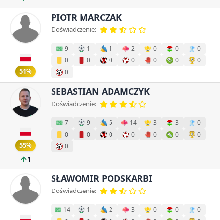
PIOTR MARCZAK
Doświadczenie:
9
1
1
2
0
0
0
0
0
0
0
0
0
0
51%
0
SEBASTIAN ADAMCZYK
Doświadczenie:
7
9
5
14
3
3
0
0
0
0
0
0
0
0
55%
0
1
SŁAWOMIR PODSKARBI
Doświadczenie:
14
1
2
3
0
0
0