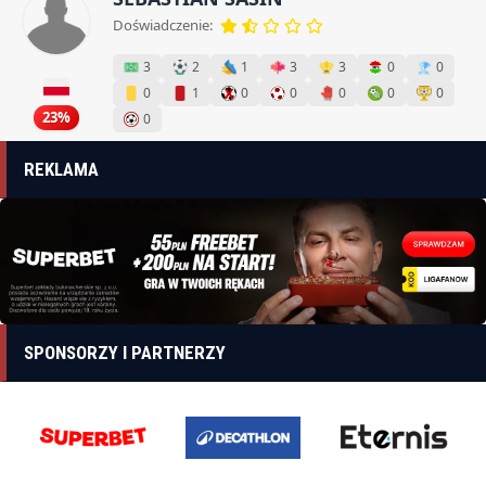
Doświadczenie:
3
2
1
3
3
0
0
0
1
0
0
0
0
0
23%
0
REKLAMA
SPONSORZY I PARTNERZY