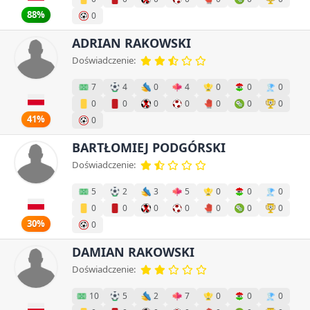
88%
0
ADRIAN RAKOWSKI
Doświadczenie:
7
4
0
4
0
0
0
0
0
0
0
0
0
0
41%
0
BARTŁOMIEJ PODGÓRSKI
Doświadczenie:
5
2
3
5
0
0
0
0
0
0
0
0
0
0
30%
0
DAMIAN RAKOWSKI
Doświadczenie:
10
5
2
7
0
0
0