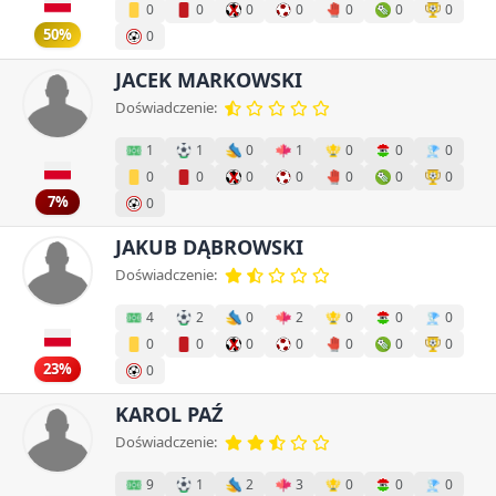
0
0
0
0
0
0
0
50%
0
JACEK MARKOWSKI
Doświadczenie:
1
1
0
1
0
0
0
0
0
0
0
0
0
0
7%
0
JAKUB DĄBROWSKI
Doświadczenie:
4
2
0
2
0
0
0
0
0
0
0
0
0
0
23%
0
KAROL PAŹ
Doświadczenie:
9
1
2
3
0
0
0