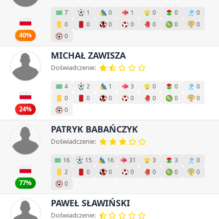
7
1
0
1
0
0
0
0
0
0
0
0
0
0
40%
0
MICHAŁ ZAWISZA
Doświadczenie:
4
2
1
3
0
0
0
0
0
0
0
0
0
0
24%
0
PATRYK BABAŃCZYK
Doświadczenie:
16
15
16
31
3
3
0
2
0
0
0
0
0
0
77%
0
PAWEŁ SŁAWIŃSKI
Doświadczenie: