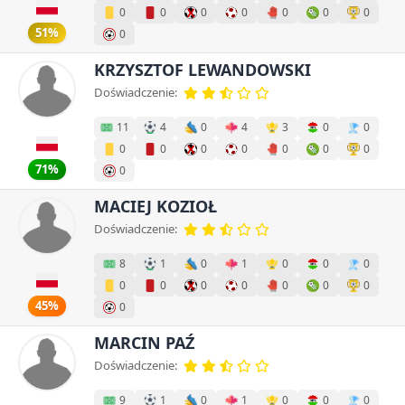
0
0
0
0
0
0
0
51%
0
KRZYSZTOF LEWANDOWSKI
Doświadczenie:
11
4
0
4
3
0
0
0
0
0
0
0
0
0
71%
0
MACIEJ KOZIOŁ
Doświadczenie:
8
1
0
1
0
0
0
0
0
0
0
0
0
0
45%
0
MARCIN PAŹ
Doświadczenie:
9
1
0
1
0
0
0