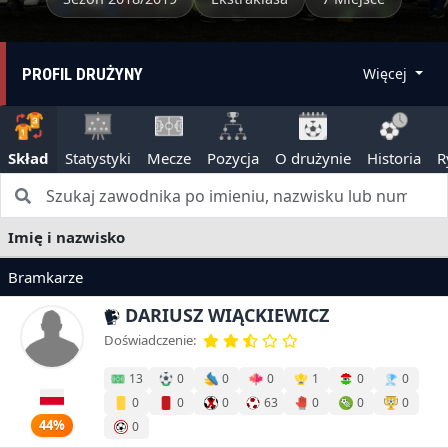
PROFIL DRUŻYNY
Więcej
Skład
Statystyki
Mecze
Pozycja
O drużynie
Historia
R
Imię i nazwisko
Bramkarze
DARIUSZ WIĄCKIEWICZ
Doświadczenie:
13
0
0
0
1
0
0
0
0
0
63
0
0
0
44%
0