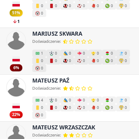
0
0
0
0
0
0
0
51%
0
1
MARIUSZ SKWARA
Doświadczenie:
1
0
0
0
0
0
0
0
0
0
0
0
0
0
6%
0
MATEUSZ PAŹ
Doświadczenie:
4
0
0
0
0
0
0
0
0
0
0
0
0
0
22%
0
MATEUSZ WRZASZCZAK
Doświadczenie: