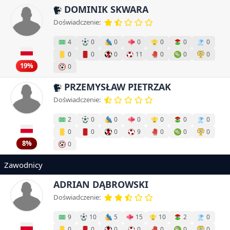
DOMINIK SKWARA
Doświadczenie:
4
0
0
0
0
0
0
0
0
0
11
0
0
0
19%
0
PRZEMYSŁAW PIETRZAK
Doświadczenie:
2
0
0
0
0
0
0
0
0
0
9
0
0
0
8%
0
Zawodnicy
ADRIAN DĄBROWSKI
Doświadczenie:
9
10
5
15
10
2
0
0
0
0
0
0
0
0