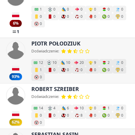
1
0
0
0
0
0
0
0
0
0
0
0
0
0
6%
0
1
PIOTR POŁODZIUK
Doświadczenie:
12
10
10
20
9
2
0
1
0
0
0
0
0
0
93%
0
ROBERT SZREIBER
Doświadczenie:
14
4
6
10
0
1
0
0
0
0
8
0
0
0
62%
0
SEBASTIAN SASIN